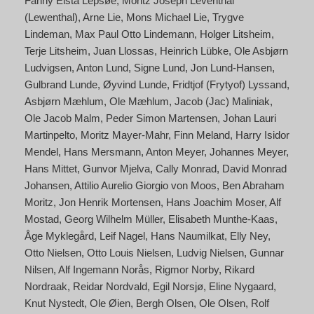
Fanny Elsta Lepsøe
Moritz Joseph Leventhal
(Lewenthal)
Arne Lie
Mons Michael Lie
Trygve
Lindeman
Max Paul Otto Lindemann
Holger Litsheim
Terje Litsheim
Juan Llossas
Heinrich Lübke
Ole Asbjørn
Ludvigsen
Anton Lund
Signe Lund
Jon Lund-Hansen
Gulbrand Lunde
Øyvind Lunde
Fridtjof (Frytyof) Lyssand
Asbjørn Mæhlum
Ole Mæhlum
Jacob (Jac) Maliniak
Ole Jacob Malm
Peder Simon Martensen
Johan Lauri
Martinpelto
Moritz Mayer-Mahr
Finn Meland
Harry Isidor
Mendel
Hans Mersmann
Anton Meyer
Johannes Meyer
Hans Mittet
Gunvor Mjelva
Cally Monrad
David Monrad
Johansen
Attilio Aurelio Giorgio von Moos
Ben Abraham
Moritz
Jon Henrik Mortensen
Hans Joachim Moser
Alf
Mostad
Georg Wilhelm Müller
Elisabeth Munthe-Kaas
Åge Myklegård
Leif Nagel
Hans Naumilkat
Elly Ney
Otto Nielsen
Otto Louis Nielsen
Ludvig Nielsen
Gunnar
Nilsen
Alf Ingemann Norås
Rigmor Norby
Rikard
Nordraak
Reidar Nordvald
Egil Norsjø
Eline Nygaard
Knut Nystedt
Ole Øien
Bergh Olsen
Ole Olsen
Rolf