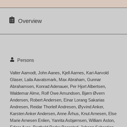
Overview
Persons
Valter Aamodt
John Aanes
Kjell Aarnes
Kari Aarvold
Glaser
Laila Aavatsmark
Max Abraham
Gunnar
Abrahamsen
Konrad Adenauer
Per Hjort Albertsen
Waldemar Alme
Rolf Owe Amundsen
Bjørn Øvern
Andersen
Robert Andersen
Einar Lorang Sakarias
Andresen
Reidar Thorleif Andresen
Øyvind Anker
Karsten Anker Andersen
Anne Århus
Knut Arnesen
Else
Marie Arnesen Enlien
Yanrita Asbjørnsen
William Aston