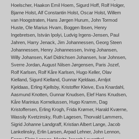
Hoelscher
Haakon Emil Hoem
Sigurd Hoff
Rolf Holger
Bjarne Holst
Alf Constantin Holst
Oscar Holst
Willem
van Hoogstraten
Hans Jørgen Hurum
John Tormod
Huste
Ole Marius Hvam
Boggen Ibsen
Henry
Ingebretsen
István Ipolyi
Ludvig Irgens-Jensen
Paul
Jahren
Harry Jenack
Jim Johannessen
Georg Steen
Johannessen
Henry Johannessen
Irving Johansen
Willy Johansen
Karl Didrichsen Johansen
Ivar Johnsen
Sverre Jordan
August Nilsen Jørgensen
Paris Jozef
Rolf Karlsen
Rolf Kåre Karlsen
Hugo Keller
Olav
Kielland
Sigurd Kielland
Gunnar Kjeldaas
Arnljot
Kjeldaas
Erling Kjellsby
Kristoffer Kleive
Eva Knardahl
Aasmund Knotten
Gunnar Knudsen
Elef Hans Knudsen
Kåre Marinius Korneliussen
Hugo Kramm
Dag
Kristoffersen
Erling Krogh
Frida Krømer
Harald Kværne
Wassily Kvetzinsky
Ruth Lagesen
Thorvald Lammers
Sigrid Johanne Landgraff
Kristian Albert Lange
Jacob
Lankelinsky
Erlin Larsen
Arpad Lehner
John Lennon