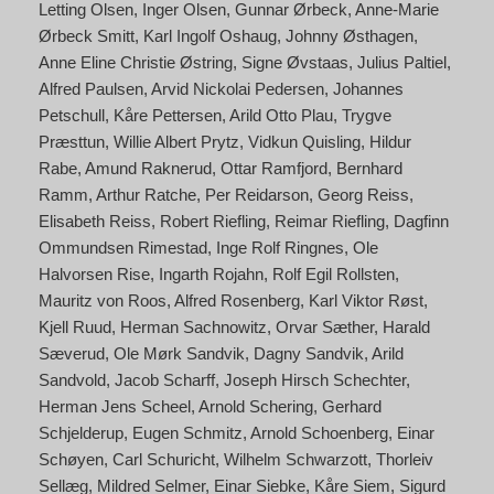
Letting Olsen
Inger Olsen
Gunnar Ørbeck
Anne-Marie
Ørbeck Smitt
Karl Ingolf Oshaug
Johnny Østhagen
Anne Eline Christie Østring
Signe Øvstaas
Julius Paltiel
Alfred Paulsen
Arvid Nickolai Pedersen
Johannes
Petschull
Kåre Pettersen
Arild Otto Plau
Trygve
Præsttun
Willie Albert Prytz
Vidkun Quisling
Hildur
Rabe
Amund Raknerud
Ottar Ramfjord
Bernhard
Ramm
Arthur Ratche
Per Reidarson
Georg Reiss
Elisabeth Reiss
Robert Riefling
Reimar Riefling
Dagfinn
Ommundsen Rimestad
Inge Rolf Ringnes
Ole
Halvorsen Rise
Ingarth Rojahn
Rolf Egil Rollsten
Mauritz von Roos
Alfred Rosenberg
Karl Viktor Røst
Kjell Ruud
Herman Sachnowitz
Orvar Sæther
Harald
Sæverud
Ole Mørk Sandvik
Dagny Sandvik
Arild
Sandvold
Jacob Scharff
Joseph Hirsch Schechter
Herman Jens Scheel
Arnold Schering
Gerhard
Schjelderup
Eugen Schmitz
Arnold Schoenberg
Einar
Schøyen
Carl Schuricht
Wilhelm Schwarzott
Thorleiv
Sellæg
Mildred Selmer
Einar Siebke
Kåre Siem
Sigurd