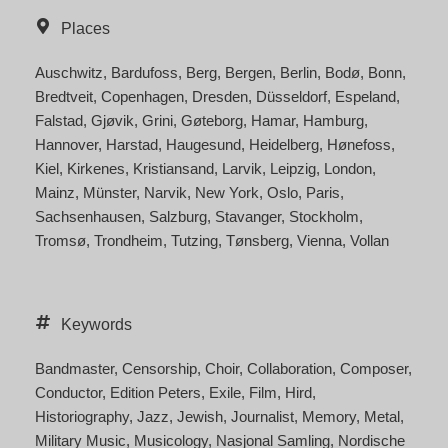
Places
Auschwitz
Bardufoss
Berg
Bergen
Berlin
Bodø
Bonn
Bredtveit
Copenhagen
Dresden
Düsseldorf
Espeland
Falstad
Gjøvik
Grini
Gøteborg
Hamar
Hamburg
Hannover
Harstad
Haugesund
Heidelberg
Hønefoss
Kiel
Kirkenes
Kristiansand
Larvik
Leipzig
London
Mainz
Münster
Narvik
New York
Oslo
Paris
Sachsenhausen
Salzburg
Stavanger
Stockholm
Tromsø
Trondheim
Tutzing
Tønsberg
Vienna
Vollan
Keywords
Bandmaster
Censorship
Choir
Collaboration
Composer
Conductor
Edition Peters
Exile
Film
Hird
Historiography
Jazz
Jewish
Journalist
Memory
Metal
Military Music
Musicology
Nasjonal Samling
Nordische