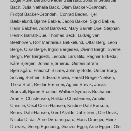
Edgar Aure
Barthold Peder Baarstad
Johann Sebastian
Bach
Julia Nathalia Back
Olam Backer-Grøndahl
Fridtjof Backer-Grøndahl
Conrad Baden
Kjell
Bækkelund
Bjarne Bakke
Jacob Bakke
Sigrid Bakke
Hans Balchen
Adolf Barkved
Mary Barratt Due
Stephan
Henrik Barratt-Due
Thomas Beck
Ludwig van
Beethoven
Rolf Marthinius Bekkelund
Ottar Berg
Leon
Berge
Olav Berge
Ingrid Bergesen
Øivind Bergh
Sverre
Bergh
Per Bergseth
Leopold Lars Bild
Ragnar Birkedal
Kåre Bjørgen
Jonas Bjørnerud
Øistein Strøm
Bjørnsgård
Friedrich Blume
Johnny Bode
Oscar Borg
Solveig Borthen
Edvard Bræin
Harald Brager-Nielsen
Thora Bratt
Reidar Brehmer
Agnes Brevik
Jonas
Brunvoll
Bjarne Brustad
Wallace Symons Buchanan
Arne E. Christensen
Halfdan Christensen
Amalie
Christie
Cecil Collin-Hansen
Kristine Dahl Børsum
Benny Dahl-Hansen
Gerd Alvilde Dahlstrøm
Ole Devik
Nicolai Dirdal
Arne Dørumsgaard
Hans Draeger
Heinz
Drewes
Georg Egenberg
Gunvor Egge
Arne Eggen
Ole