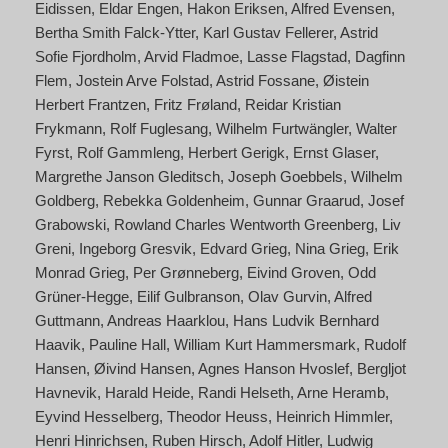
Eidissen
Eldar Engen
Hakon Eriksen
Alfred Evensen
Bertha Smith Falck-Ytter
Karl Gustav Fellerer
Astrid
Sofie Fjordholm
Arvid Fladmoe
Lasse Flagstad
Dagfinn
Flem
Jostein Arve Folstad
Astrid Fossane
Øistein
Herbert Frantzen
Fritz Frøland
Reidar Kristian
Frykmann
Rolf Fuglesang
Wilhelm Furtwängler
Walter
Fyrst
Rolf Gammleng
Herbert Gerigk
Ernst Glaser
Margrethe Janson Gleditsch
Joseph Goebbels
Wilhelm
Goldberg
Rebekka Goldenheim
Gunnar Graarud
Josef
Grabowski
Rowland Charles Wentworth Greenberg
Liv
Greni
Ingeborg Gresvik
Edvard Grieg
Nina Grieg
Erik
Monrad Grieg
Per Grønneberg
Eivind Groven
Odd
Grüner-Hegge
Eilif Gulbranson
Olav Gurvin
Alfred
Guttmann
Andreas Haarklou
Hans Ludvik Bernhard
Haavik
Pauline Hall
William Kurt Hammersmark
Rudolf
Hansen
Øivind Hansen
Agnes Hanson Hvoslef
Bergljot
Havnevik
Harald Heide
Randi Helseth
Arne Heramb
Eyvind Hesselberg
Theodor Heuss
Heinrich Himmler
Henri Hinrichsen
Ruben Hirsch
Adolf Hitler
Ludwig