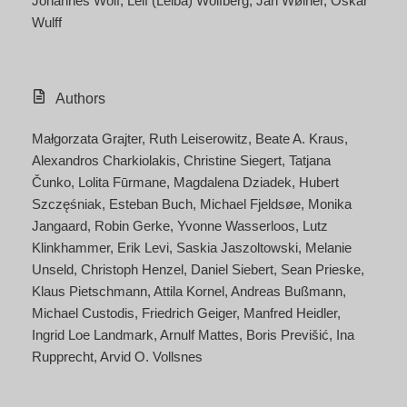
Johannes Wolf
Leif (Leiba) Wolfberg
Jan Wølner
Oskar
Wulff
Authors
Małgorzata Grajter
Ruth Leiserowitz
Beate A. Kraus
Alexandros Charkiolakis
Christine Siegert
Tatjana
Čunko
Lolita Fūrmane
Magdalena Dziadek
Hubert
Szczęśniak
Esteban Buch
Michael Fjeldsøe
Monika
Jangaard
Robin Gerke
Yvonne Wasserloos
Lutz
Klinkhammer
Erik Levi
Saskia Jaszoltowski
Melanie
Unseld
Christoph Henzel
Daniel Siebert
Sean Prieske
Klaus Pietschmann
Attila Kornel
Andreas Bußmann
Michael Custodis
Friedrich Geiger
Manfred Heidler
Ingrid Loe Landmark
Arnulf Mattes
Boris Previšić
Ina
Rupprecht
Arvid O. Vollsnes