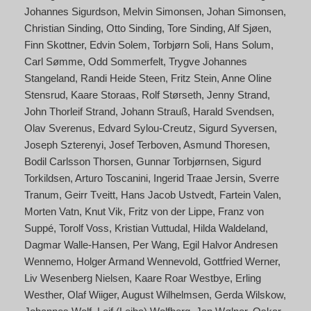
Johannes Sigurdson
Melvin Simonsen
Johan Simonsen
Christian Sinding
Otto Sinding
Tore Sinding
Alf Sjøen
Finn Skottner
Edvin Solem
Torbjørn Soli
Hans Solum
Carl Sømme
Odd Sommerfelt
Trygve Johannes
Stangeland
Randi Heide Steen
Fritz Stein
Anne Oline
Stensrud
Kaare Storaas
Rolf Størseth
Jenny Strand
John Thorleif Strand
Johann Strauß
Harald Svendsen
Olav Sverenus
Edvard Sylou-Creutz
Sigurd Syversen
Joseph Szterenyi
Josef Terboven
Asmund Thoresen
Bodil Carlsson Thorsen
Gunnar Torbjørnsen
Sigurd
Torkildsen
Arturo Toscanini
Ingerid Traae Jersin
Sverre
Tranum
Geirr Tveitt
Hans Jacob Ustvedt
Fartein Valen
Morten Vatn
Knut Vik
Fritz von der Lippe
Franz von
Suppé
Torolf Voss
Kristian Vuttudal
Hilda Waldeland
Dagmar Walle-Hansen
Per Wang
Egil Halvor Andresen
Wennemo
Holger Armand Wennevold
Gottfried Werner
Liv Wesenberg Nielsen
Kaare Roar Westbye
Erling
Westher
Olaf Wiiger
August Wilhelmsen
Gerda Wilskow