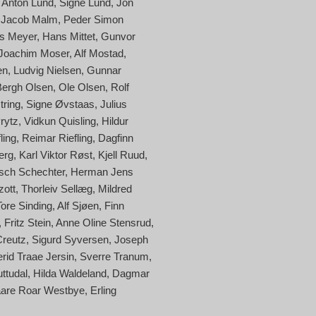
Anton Lund
Signe Lund
Jon
 Jacob Malm
Peder Simon
s Meyer
Hans Mittet
Gunvor
Joachim Moser
Alf Mostad
en
Ludvig Nielsen
Gunnar
Bergh Olsen
Ole Olsen
Rolf
tring
Signe Øvstaas
Julius
Prytz
Vidkun Quisling
Hildur
ling
Reimar Riefling
Dagfinn
erg
Karl Viktor Røst
Kjell Ruud
sch Schechter
Herman Jens
zott
Thorleiv Sellæg
Mildred
Tore Sinding
Alf Sjøen
Finn
Fritz Stein
Anne Oline Stensrud
Creutz
Sigurd Syversen
Joseph
erid Traae Jersin
Sverre Tranum
uttudal
Hilda Waldeland
Dagmar
are Roar Westbye
Erling