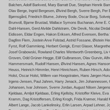
Balchen
Adolf Barkved
Mary Barratt Due
Stephan Henrik Bar
Olav Berge
Ingrid Bergesen
Øivind Bergh
Sverre Bergh
Per 
Bjørnsgård
Friedrich Blume
Johnny Bode
Oscar Borg
Solvei
Brunvoll
Bjarne Brustad
Wallace Symons Buchanan
Arne E. 
Dahl-Hansen
Gerd Alvilde Dahlstrøm
Ole Devik
Nicolai Dirdal
Eidissen
Eldar Engen
Hakon Eriksen
Alfred Evensen
Bertha 
Dagfinn Flem
Jostein Arve Folstad
Astrid Fossane
Øistein He
Fyrst
Rolf Gammleng
Herbert Gerigk
Ernst Glaser
Margrethe
Josef Grabowski
Rowland Charles Wentworth Greenberg
Liv
Groven
Odd Grüner-Hegge
Eilif Gulbranson
Olav Gurvin
Alf
Hammersmark
Rudolf Hansen
Øivind Hansen
Agnes Hanson
Heuss
Heinrich Himmler
Henri Hinrichsen
Ruben Hirsch
Adol
Holst
Oscar Holst
Willem van Hoogstraten
Hans Jørgen Hur
Irgens-Jensen
Paul Jahren
Harry Jenack
Jim Johannessen
Johansen
Ivar Johnsen
Sverre Jordan
August Nilsen Jørgen
Kjeldaas
Arnljot Kjeldaas
Erling Kjellsby
Kristoffer Kleive
Eva 
Kramm
Dag Kristoffersen
Erling Krogh
Frida Krømer
Harald
Albert Lange
Jacob Lankelinsky
Erlin Larsen
Arpad Lehner
J