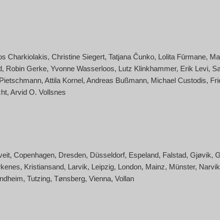
os Charkiolakis
Christine Siegert
Tatjana Čunko
Lolita Fūrmane
Ma
d
Robin Gerke
Yvonne Wasserloos
Lutz Klinkhammer
Erik Levi
Sa
 Pietschmann
Attila Kornel
Andreas Bußmann
Michael Custodis
Fri
ht
Arvid O. Vollsnes
veit
Copenhagen
Dresden
Düsseldorf
Espeland
Falstad
Gjøvik
G
rkenes
Kristiansand
Larvik
Leipzig
London
Mainz
Münster
Narvik
ondheim
Tutzing
Tønsberg
Vienna
Vollan