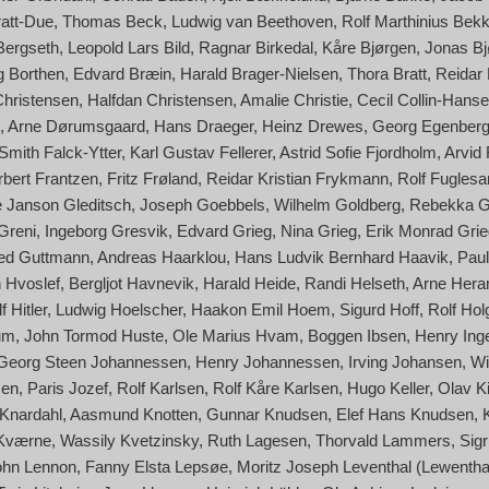
ratt-Due
Thomas Beck
Ludwig van Beethoven
Rolf Marthinius Bek
Bergseth
Leopold Lars Bild
Ragnar Birkedal
Kåre Bjørgen
Jonas Bj
g Borthen
Edvard Bræin
Harald Brager-Nielsen
Thora Bratt
Reidar
Christensen
Halfdan Christensen
Amalie Christie
Cecil Collin-Hans
Arne Dørumsgaard
Hans Draeger
Heinz Drewes
Georg Egenber
Smith Falck-Ytter
Karl Gustav Fellerer
Astrid Sofie Fjordholm
Arvid
rbert Frantzen
Fritz Frøland
Reidar Kristian Frykmann
Rolf Fuglesa
 Janson Gleditsch
Joseph Goebbels
Wilhelm Goldberg
Rebekka G
 Greni
Ingeborg Gresvik
Edvard Grieg
Nina Grieg
Erik Monrad Grie
red Guttmann
Andreas Haarklou
Hans Ludvik Bernhard Haavik
Paul
 Hvoslef
Bergljot Havnevik
Harald Heide
Randi Helseth
Arne Her
f Hitler
Ludwig Hoelscher
Haakon Emil Hoem
Sigurd Hoff
Rolf Hol
um
John Tormod Huste
Ole Marius Hvam
Boggen Ibsen
Henry Ing
Georg Steen Johannessen
Henry Johannessen
Irving Johansen
Wi
sen
Paris Jozef
Rolf Karlsen
Rolf Kåre Karlsen
Hugo Keller
Olav Ki
Knardahl
Aasmund Knotten
Gunnar Knudsen
Elef Hans Knudsen
 Kværne
Wassily Kvetzinsky
Ruth Lagesen
Thorvald Lammers
Sigr
ohn Lennon
Fanny Elsta Lepsøe
Moritz Joseph Leventhal (Lewentha