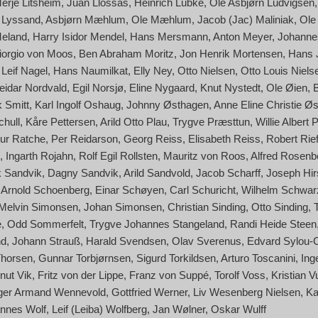
Terje Litsheim
Juan Llossas
Heinrich Lübke
Ole Asbjørn Ludvigsen
f) Lyssand
Asbjørn Mæhlum
Ole Mæhlum
Jacob (Jac) Maliniak
Ole
Meland
Harry Isidor Mendel
Hans Mersmann
Anton Meyer
Johanne
 Giorgio von Moos
Ben Abraham Moritz
Jon Henrik Mortensen
Hans 
Leif Nagel
Hans Naumilkat
Elly Ney
Otto Nielsen
Otto Louis Niels
eidar Nordvald
Egil Norsjø
Eline Nygaard
Knut Nystedt
Ole Øien
 Smitt
Karl Ingolf Oshaug
Johnny Østhagen
Anne Eline Christie Øs
hull
Kåre Pettersen
Arild Otto Plau
Trygve Præsttun
Willie Albert 
hur Ratche
Per Reidarson
Georg Reiss
Elisabeth Reiss
Robert Rief
Ingarth Rojahn
Rolf Egil Rollsten
Mauritz von Roos
Alfred Rosenb
 Sandvik
Dagny Sandvik
Arild Sandvold
Jacob Scharff
Joseph Hir
Arnold Schoenberg
Einar Schøyen
Carl Schuricht
Wilhelm Schwar
Melvin Simonsen
Johan Simonsen
Christian Sinding
Otto Sinding
e
Odd Sommerfelt
Trygve Johannes Stangeland
Randi Heide Steen
nd
Johann Strauß
Harald Svendsen
Olav Sverenus
Edvard Sylou-
Thorsen
Gunnar Torbjørnsen
Sigurd Torkildsen
Arturo Toscanini
Ing
nut Vik
Fritz von der Lippe
Franz von Suppé
Torolf Voss
Kristian V
ger Armand Wennevold
Gottfried Werner
Liv Wesenberg Nielsen
Ka
nnes Wolf
Leif (Leiba) Wolfberg
Jan Wølner
Oskar Wulff