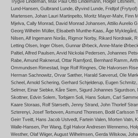
Trygve Lindeman
Max Paul Otto Lindemann
Holger Litsheim
Lund-Hansen
Gulbrand Lunde
Øyvind Lunde
Fridtjof (Frytyo
Martensen
Johan Lauri Martinpelto
Moritz Mayer-Mahr
Finn 
Mjelva
Cally Monrad
David Monrad Johansen
Attilio Aurelio
Georg Wilhelm Müller
Elisabeth Munthe-Kaas
Åge Myklegård
Nilsen
Alf Ingemann Norås
Rigmor Norby
Rikard Nordraak
R
Letting Olsen
Inger Olsen
Gunnar Ørbeck
Anne-Marie Ørbeck
Paltiel
Alfred Paulsen
Arvid Nickolai Pedersen
Johannes Petsc
Rabe
Amund Raknerud
Ottar Ramfjord
Bernhard Ramm
Art
Ommundsen Rimestad
Inge Rolf Ringnes
Ole Halvorsen Rise
Herman Sachnowitz
Orvar Sæther
Harald Sæverud
Ole Mørk
Scheel
Arnold Schering
Gerhard Schjelderup
Eugen Schmitz
Selmer
Einar Siebke
Kåre Siem
Sigurd Johannes Sigurdson
Skottner
Edvin Solem
Torbjørn Soli
Hans Solum
Carl Sømm
Kaare Storaas
Rolf Størseth
Jenny Strand
John Thorleif Stra
Szterenyi
Josef Terboven
Asmund Thoresen
Bodil Carlsson 
Geirr Tveitt
Hans Jacob Ustvedt
Fartein Valen
Morten Vatn
K
Walle-Hansen
Per Wang
Egil Halvor Andresen Wennemo
Hol
Westher
Olaf Wiiger
August Wilhelmsen
Gerda Wilskow
Joha