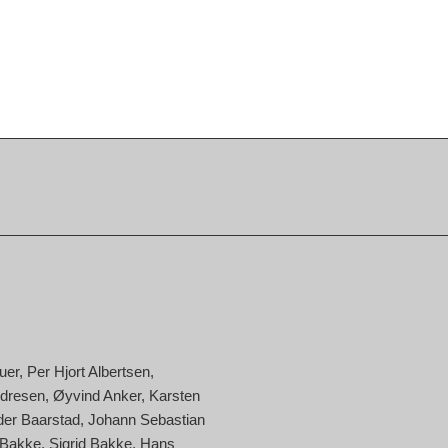
uer
Per Hjort Albertsen
ndresen
Øyvind Anker
Karsten
der Baarstad
Johann Sebastian
 Bakke
Sigrid Bakke
Hans