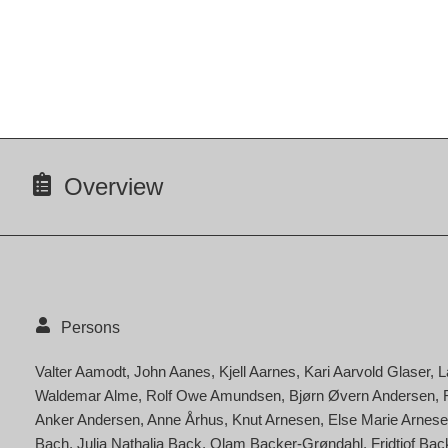
Overview
Persons
Valter Aamodt
John Aanes
Kjell Aarnes
Kari Aarvold Glaser
L
Waldemar Alme
Rolf Owe Amundsen
Bjørn Øvern Andersen
Anker Andersen
Anne Århus
Knut Arnesen
Else Marie Arnese
Bach
Julia Nathalia Back
Olam Backer-Grøndahl
Fridtjof Ba