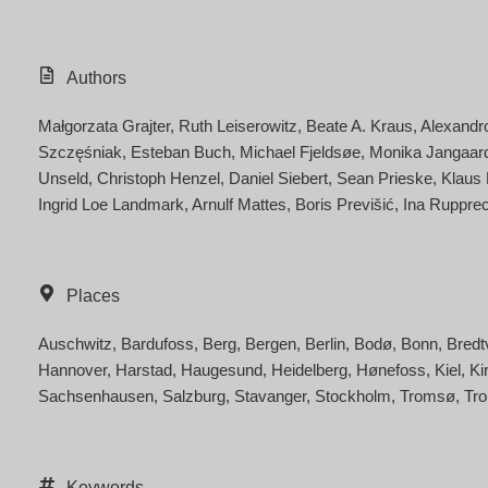
Authors
Małgorzata Grajter
Ruth Leiserowitz
Beate A. Kraus
Alexandr
Szczęśniak
Esteban Buch
Michael Fjeldsøe
Monika Jangaar
Unseld
Christoph Henzel
Daniel Siebert
Sean Prieske
Klaus
Ingrid Loe Landmark
Arnulf Mattes
Boris Previšić
Ina Rupprec
Places
Auschwitz
Bardufoss
Berg
Bergen
Berlin
Bodø
Bonn
Bredt
Hannover
Harstad
Haugesund
Heidelberg
Hønefoss
Kiel
Ki
Sachsenhausen
Salzburg
Stavanger
Stockholm
Tromsø
Tr
Keywords