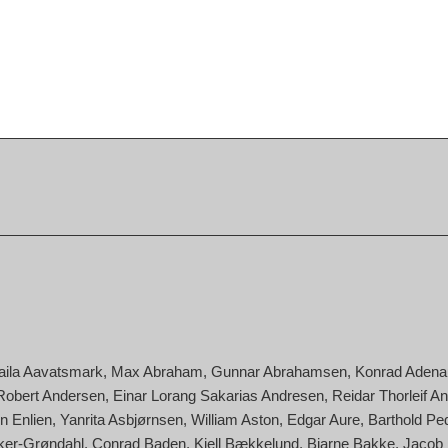
aila Aavatsmark
Max Abraham
Gunnar Abrahamsen
Konrad Adena
Robert Andersen
Einar Lorang Sakarias Andresen
Reidar Thorleif A
n Enlien
Yanrita Asbjørnsen
William Aston
Edgar Aure
Barthold Pe
cker-Grøndahl
Conrad Baden
Kjell Bækkelund
Bjarne Bakke
Jacob