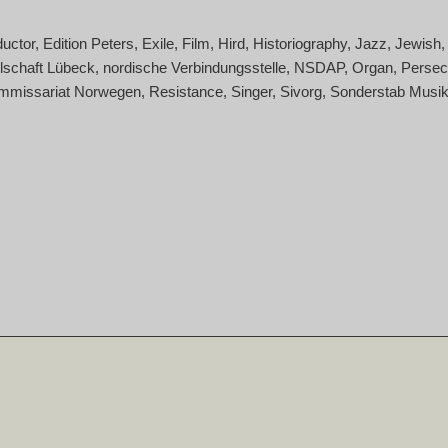
uctor
Edition Peters
Exile
Film
Hird
Historiography
Jazz
Jewish
lschaft Lübeck
nordische Verbindungsstelle
NSDAP
Organ
Persec
mmissariat Norwegen
Resistance
Singer
Sivorg
Sonderstab Musi