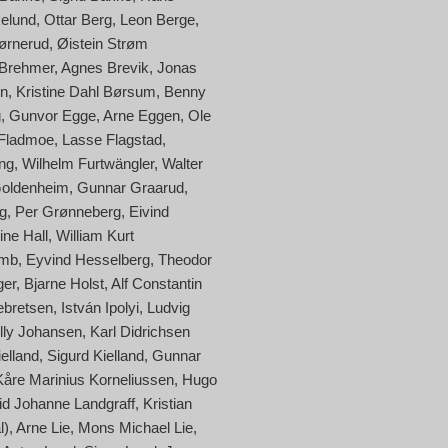
kelund
Ottar Berg
Leon Berge
ørnerud
Øistein Strøm
 Brehmer
Agnes Brevik
Jonas
en
Kristine Dahl Børsum
Benny
g
Gunvor Egge
Arne Eggen
Ole
 Fladmoe
Lasse Flagstad
ng
Wilhelm Furtwängler
Walter
oldenheim
Gunnar Graarud
g
Per Grønneberg
Eivind
ine Hall
William Kurt
amb
Eyvind Hesselberg
Theodor
ger
Bjarne Holst
Alf Constantin
ebretsen
István Ipolyi
Ludvig
lly Johansen
Karl Didrichsen
elland
Sigurd Kielland
Gunnar
Kåre Marinius Korneliussen
Hugo
id Johanne Landgraff
Kristian
l)
Arne Lie
Mons Michael Lie